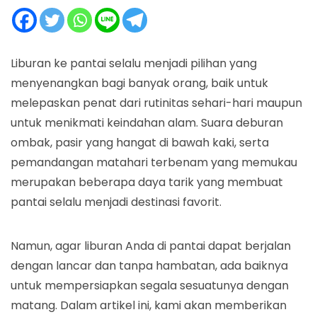
Liburan ke pantai selalu menjadi pilihan yang
menyenangkan bagi banyak orang, baik untuk
melepaskan penat dari rutinitas sehari-hari maupun
untuk menikmati keindahan alam. Suara deburan
ombak, pasir yang hangat di bawah kaki, serta
pemandangan matahari terbenam yang memukau
merupakan beberapa daya tarik yang membuat
pantai selalu menjadi destinasi favorit.
Namun, agar liburan Anda di pantai dapat berjalan
dengan lancar dan tanpa hambatan, ada baiknya
untuk mempersiapkan segala sesuatunya dengan
matang. Dalam artikel ini, kami akan memberikan