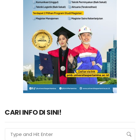
CARI INFO DI SINI!