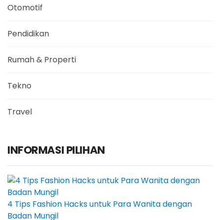
Otomotif
Pendidikan
Rumah & Properti
Tekno
Travel
INFORMASI PILIHAN
4 Tips Fashion Hacks untuk Para Wanita dengan
Badan Mungil