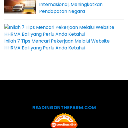
Internasional, Meningkatkan
Pendapatan Negara
Inilah 7 Tips Mencari Pekerjaan Melalui Website
HHRMA Bali yang Perlu Anda Ketahui
READINGONTHEFARM.COM