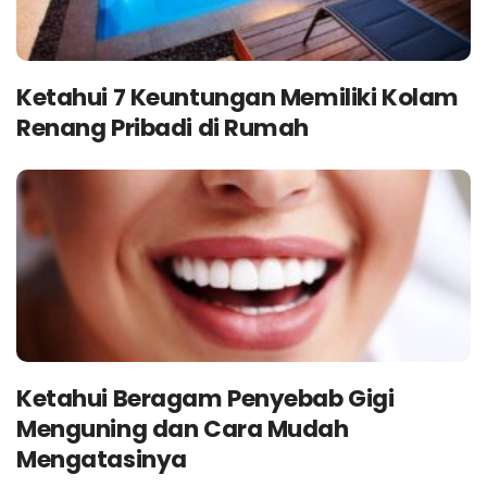
Ketahui 7 Keuntungan Memiliki Kolam
Renang Pribadi di Rumah
Ketahui Beragam Penyebab Gigi
Menguning dan Cara Mudah
Mengatasinya