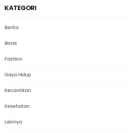
KATEGORI
Berita
Bisnis
Fashion
Gaya Hidup
Kecantikan
Kesehatan
Lainnya