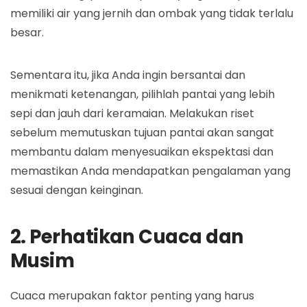
memiliki air yang jernih dan ombak yang tidak terlalu
besar.
Sementara itu, jika Anda ingin bersantai dan
menikmati ketenangan, pilihlah pantai yang lebih
sepi dan jauh dari keramaian. Melakukan riset
sebelum memutuskan tujuan pantai akan sangat
membantu dalam menyesuaikan ekspektasi dan
memastikan Anda mendapatkan pengalaman yang
sesuai dengan keinginan.
2. Perhatikan Cuaca dan
Musim
Cuaca merupakan faktor penting yang harus