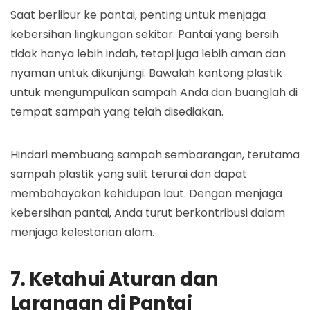
Saat berlibur ke pantai, penting untuk menjaga
kebersihan lingkungan sekitar. Pantai yang bersih
tidak hanya lebih indah, tetapi juga lebih aman dan
nyaman untuk dikunjungi. Bawalah kantong plastik
untuk mengumpulkan sampah Anda dan buanglah di
tempat sampah yang telah disediakan.
Hindari membuang sampah sembarangan, terutama
sampah plastik yang sulit terurai dan dapat
membahayakan kehidupan laut. Dengan menjaga
kebersihan pantai, Anda turut berkontribusi dalam
menjaga kelestarian alam.
7. Ketahui Aturan dan
Larangan di Pantai