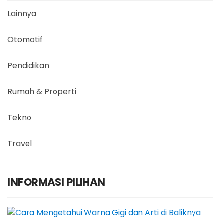
Lainnya
Otomotif
Pendidikan
Rumah & Properti
Tekno
Travel
INFORMASI PILIHAN