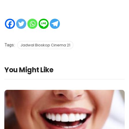
Tags:
Jadwal Bioskop Cinema 21
You Might Like