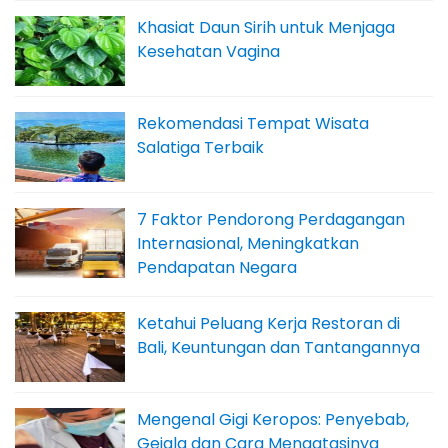
Khasiat Daun Sirih untuk Menjaga
Kesehatan Vagina
Rekomendasi Tempat Wisata
Salatiga Terbaik
7 Faktor Pendorong Perdagangan
Internasional, Meningkatkan
Pendapatan Negara
Ketahui Peluang Kerja Restoran di
Bali, Keuntungan dan Tantangannya
Mengenal Gigi Keropos: Penyebab,
Gejala dan Cara Mengatasinya