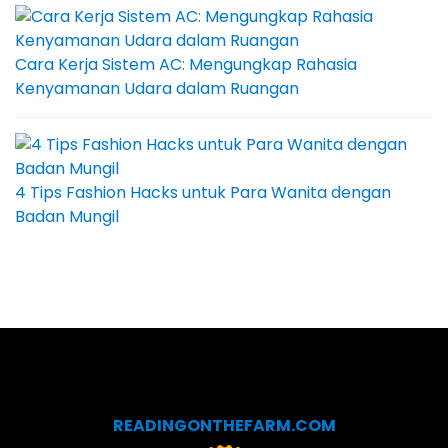
Cara Kerja Sistem AC: Mengungkap Rahasia
Kenyamanan Udara dalam Ruangan
4 Tips Fashion Hacks untuk Para Wanita dengan
Badan Mungil
READINGONTHEFARM.COM