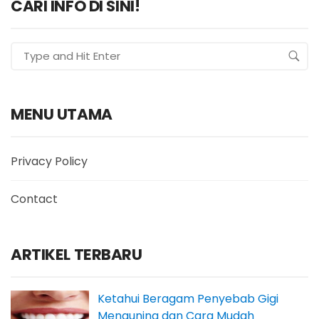
CARI INFO DI SINI!
MENU UTAMA
Privacy Policy
Contact
ARTIKEL TERBARU
Ketahui Beragam Penyebab Gigi
Menguning dan Cara Mudah