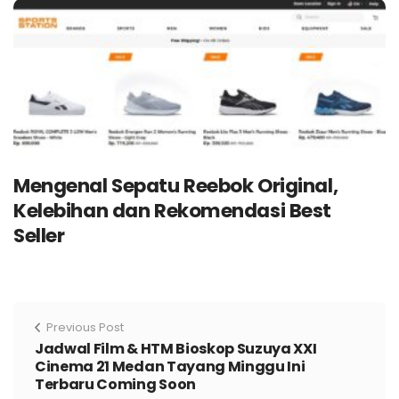
Mengenal Sepatu Reebok Original,
Kelebihan dan Rekomendasi Best
Seller
Previous Post
Jadwal Film & HTM Bioskop Suzuya XXI
Cinema 21 Medan Tayang Minggu Ini
Terbaru Coming Soon