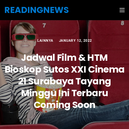
Skip to the content
READINGNEWS
Tog
LAINNYA
JANUARY 12, 2022
Jadwal Film & HTM
Bioskop Sutos XXI Cinema
21 Surabaya Tayang
Minggu Ini Terbaru
Coming Soon