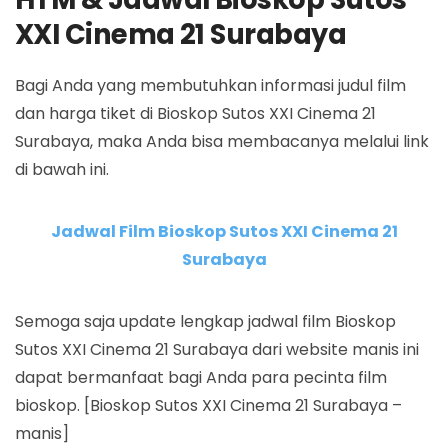
XXI Cinema 21 Surabaya
Bagi Anda yang membutuhkan informasi judul film
dan harga tiket di Bioskop Sutos XXI Cinema 21
Surabaya, maka Anda bisa membacanya melalui link
di bawah ini.
Jadwal Film Bioskop Sutos XXI Cinema 21
Surabaya
Semoga saja update lengkap jadwal film Bioskop
Sutos XXI Cinema 21 Surabaya dari website manis ini
dapat bermanfaat bagi Anda para pecinta film
bioskop. [Bioskop Sutos XXI Cinema 21 Surabaya –
manis]