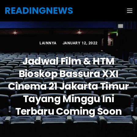
Skip to the content
READINGNEWS
Tog
LAINNYA
JANUARY 12, 2022
Jadwal Film & HTM
Bioskop Bassura XXI
Cinema 21 Jakarta Timur
Tayang Minggu Ini
Terbaru Coming Soon