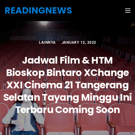
Skip to the content
READINGNEWS
Tog
LAINNYA
JANUARY 12, 2022
Jadwal Film & HTM
Bioskop Bintaro XChange
XXI Cinema 21 Tangerang
Selatan Tayang Minggu Ini
Terbaru Coming Soon