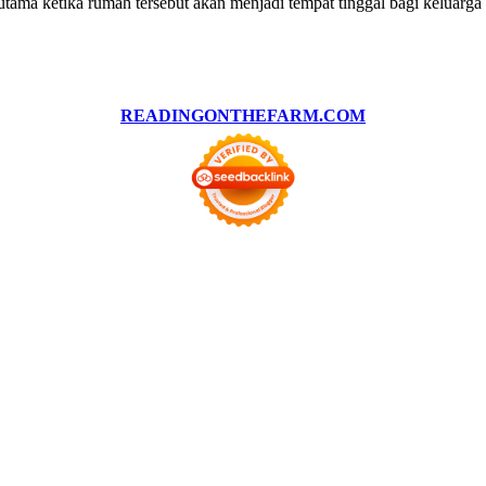
tama ketika rumah tersebut akan menjadi tempat tinggal bagi keluarga 
READINGONTHEFARM.COM