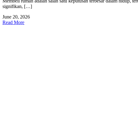
Membeli rumah adalah salah satu keputusan terbesar dalam hidup, teru
signifikan, […]
June 20, 2026
Read More