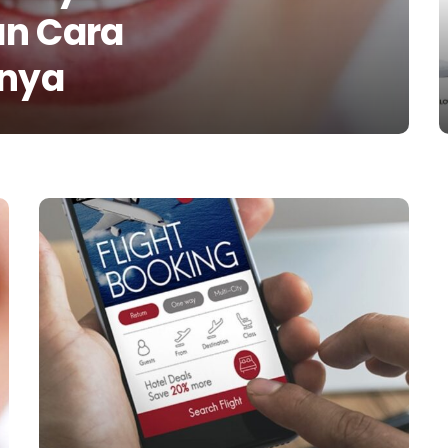
an Cara
nya